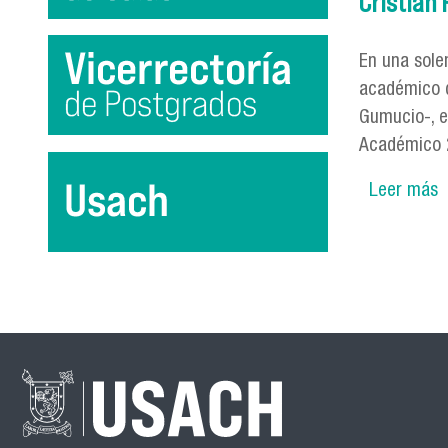
Cristián 
En una solem
académico d
Gumucio-, e
Académico 
Leer más
s