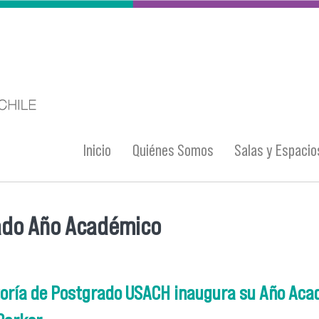
Inicio
Quiénes Somos
Salas y Espacio
ado Año Académico
entra usted aquí
toría de Postgrado USACH inaugura su Año Acad